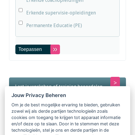
Erkende coachopleidingen
Erkende supervisie-opleidingen
Permanente Educatie (PE)
PE-Punten aanvragen?
Laat je workshop of training beoordelen.
Jouw Privacy Beheren
Om je de best mogelijke ervaring te bieden, gebruiken
zowel wij als derde partijen technologieën zoals
Erkenning aanvragen?
cookies om toegang te krijgen tot apparaat informatie
en/of deze op te slaan. Door in te stemmen met deze
Erkenning Coachopleiding
technologieën, stel je ons en derde partijen in de