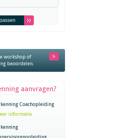
nten aanvragen?
je workshop of
ing beoordelen.
enning aanvragen?
rkenning Coachopleiding
eer informatie
rkenning
upervisorenopleiding