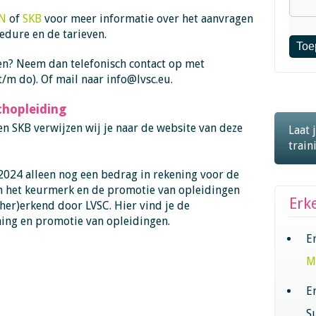
N
of
SKB
voor meer informatie over het aanvragen
cedure en de tarieven.
n? Neem dan telefonisch contact op met
t/m do). Of mail naar info@lvsc.eu
.
PE-Pu
chopleiding
n SKB verwijzen wij je naar de website van deze
Laat 
train
2024 alleen nog een bedrag in rekening voor de
an het keurmerk en de promotie van opleidingen
Erk
(her)erkend door LVSC. Hier vind je de
ing en promotie van opleidingen.
E
M
E
S