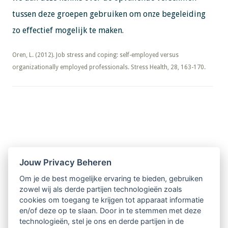
tussen deze groepen gebruiken om onze begeleiding
zo effectief mogelijk te maken.
​​​​​​​Oren, L. (2012). Job stress and coping: self-employed versus
organizationally employed professionals. Stress Health, 28, 163-170.
Nieuwsbrief
Jouw Privacy Beheren
Om je de best mogelijke ervaring te bieden, gebruiken
Ontvang 10 x per jaar de LVSC-
zowel wij als derde partijen technologieën zoals
cookies om toegang te krijgen tot apparaat informatie
relatienieuwsbrief met o.a.:
en/of deze op te slaan. Door in te stemmen met deze
technologieën, stel je ons en derde partijen in de