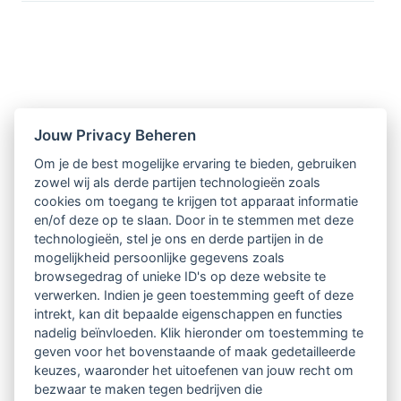
Nieuwsbrief
Jouw Privacy Beheren
Om je de best mogelijke ervaring te bieden, gebruiken
Ontvang 10 x per jaar de LVSC-
zowel wij als derde partijen technologieën zoals
cookies om toegang te krijgen tot apparaat informatie
relatienieuwsbrief met o.a.:
en/of deze op te slaan. Door in te stemmen met deze
technologieën, stel je ons en derde partijen in de
vrij toegankelijke TsvB-artikelen
mogelijkheid persoonlijke gegevens zoals
browsegedrag of unieke ID's op deze website te
nieuws op het vlak van professioneel
verwerken. Indien je geen toestemming geeft of deze
intrekt, kan dit bepaalde eigenschappen en functies
begeleiden
nadelig beïnvloeden. Klik hieronder om toestemming te
geven voor het bovenstaande of maak gedetailleerde
informatie over LVSC-activiteiten
keuzes, waaronder het uitoefenen van jouw recht om
bezwaar te maken tegen bedrijven die