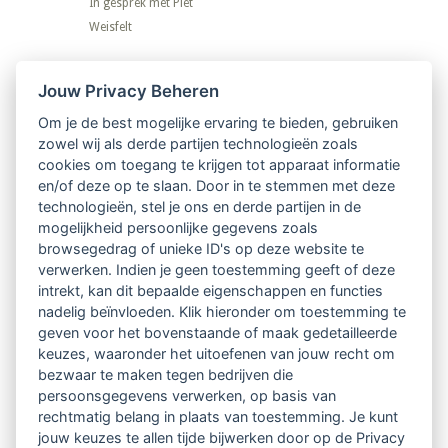
In gesprek met Piet
Weisfelt
Nieuwsbrief
Jouw Privacy Beheren
Om je de best mogelijke ervaring te bieden, gebruiken
Ontvang 10 x per jaar de LVSC-
zowel wij als derde partijen technologieën zoals
cookies om toegang te krijgen tot apparaat informatie
relatienieuwsbrief met o.a.:
en/of deze op te slaan. Door in te stemmen met deze
technologieën, stel je ons en derde partijen in de
vrij toegankelijke TsvB-artikelen
mogelijkheid persoonlijke gegevens zoals
browsegedrag of unieke ID's op deze website te
nieuws op het vlak van professioneel
verwerken. Indien je geen toestemming geeft of deze
intrekt, kan dit bepaalde eigenschappen en functies
begeleiden
nadelig beïnvloeden. Klik hieronder om toestemming te
geven voor het bovenstaande of maak gedetailleerde
informatie over LVSC-activiteiten
keuzes, waaronder het uitoefenen van jouw recht om
bezwaar te maken tegen bedrijven die
persoonsgegevens verwerken, op basis van
Aanmelden nieuwsbrief
rechtmatig belang in plaats van toestemming. Je kunt
jouw keuzes te allen tijde bijwerken door op de Privacy