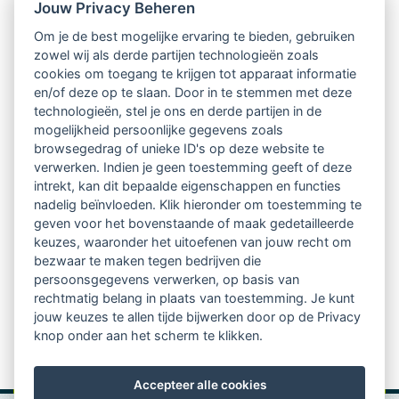
Nieuwsbrief
Jouw Privacy Beheren
Om je de best mogelijke ervaring te bieden, gebruiken
Ontvang 10 x per jaar de LVSC-
zowel wij als derde partijen technologieën zoals
cookies om toegang te krijgen tot apparaat informatie
relatienieuwsbrief met o.a.:
en/of deze op te slaan. Door in te stemmen met deze
technologieën, stel je ons en derde partijen in de
vrij toegankelijke TsvB-artikelen
mogelijkheid persoonlijke gegevens zoals
browsegedrag of unieke ID's op deze website te
nieuws op het vlak van professioneel
verwerken. Indien je geen toestemming geeft of deze
intrekt, kan dit bepaalde eigenschappen en functies
begeleiden
nadelig beïnvloeden. Klik hieronder om toestemming te
geven voor het bovenstaande of maak gedetailleerde
informatie over LVSC-activiteiten
keuzes, waaronder het uitoefenen van jouw recht om
bezwaar te maken tegen bedrijven die
persoonsgegevens verwerken, op basis van
Aanmelden nieuwsbrief
rechtmatig belang in plaats van toestemming. Je kunt
jouw keuzes te allen tijde bijwerken door op de Privacy
knop onder aan het scherm te klikken.
Accepteer alle cookies