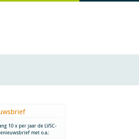
uwsbrief
ng 10 x per jaar de LVSC-
ienieuwsbrief met o.a.: