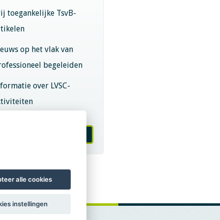
rij toegankelijke TsvB-
rtikelen
ieuws op het vlak van
rofessioneel begeleiden
nformatie over LVSC-
tiviteiten
melden nieuwsbrief
teer alle cookies
ies instellingen