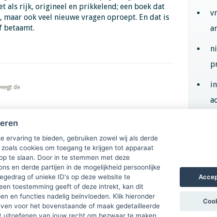
t als rijk, origineel en prikkelend; een boek dat
v
, maar ook veel nieuwe vragen oproept. En dat is
f betaamt.
a
n
p
i
eegt de
ac
heren
Aan
e ervaring te bieden, gebruiken zowel wij als derde
 zoals cookies om toegang te krijgen tot apparaat
 op te slaan. Door in te stemmen met deze
ons en derde partijen in de mogelijkheid persoonlijke
Accep
gedrag of unieke ID's op deze website te
een toestemming geeft of deze intrekt, kan dit
n en functies nadelig beïnvloeden. Klik hieronder
Cook
ven voor het bovenstaande of maak gedetailleerde
t uitoefenen van jouw recht om bezwaar te maken