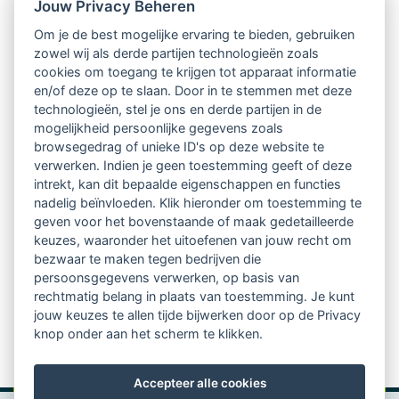
Nieuwsbrief
Jouw Privacy Beheren
Om je de best mogelijke ervaring te bieden, gebruiken
Ontvang 10 x per jaar de LVSC-
zowel wij als derde partijen technologieën zoals
cookies om toegang te krijgen tot apparaat informatie
relatienieuwsbrief met o.a.:
en/of deze op te slaan. Door in te stemmen met deze
technologieën, stel je ons en derde partijen in de
vrij toegankelijke TsvB-artikelen
mogelijkheid persoonlijke gegevens zoals
browsegedrag of unieke ID's op deze website te
nieuws op het vlak van professioneel
verwerken. Indien je geen toestemming geeft of deze
intrekt, kan dit bepaalde eigenschappen en functies
begeleiden
nadelig beïnvloeden. Klik hieronder om toestemming te
geven voor het bovenstaande of maak gedetailleerde
informatie over LVSC-activiteiten
keuzes, waaronder het uitoefenen van jouw recht om
bezwaar te maken tegen bedrijven die
persoonsgegevens verwerken, op basis van
Aanmelden nieuwsbrief
rechtmatig belang in plaats van toestemming. Je kunt
jouw keuzes te allen tijde bijwerken door op de Privacy
knop onder aan het scherm te klikken.
Accepteer alle cookies