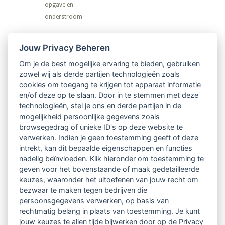
opgave en
onderstroom
Nieuwsbrief
Jouw Privacy Beheren
Om je de best mogelijke ervaring te bieden, gebruiken
Ontvang 10 x per jaar de LVSC-
zowel wij als derde partijen technologieën zoals
cookies om toegang te krijgen tot apparaat informatie
relatienieuwsbrief met o.a.:
en/of deze op te slaan. Door in te stemmen met deze
technologieën, stel je ons en derde partijen in de
vrij toegankelijke TsvB-artikelen
mogelijkheid persoonlijke gegevens zoals
browsegedrag of unieke ID's op deze website te
nieuws op het vlak van professioneel
verwerken. Indien je geen toestemming geeft of deze
intrekt, kan dit bepaalde eigenschappen en functies
begeleiden
nadelig beïnvloeden. Klik hieronder om toestemming te
geven voor het bovenstaande of maak gedetailleerde
informatie over LVSC-activiteiten
keuzes, waaronder het uitoefenen van jouw recht om
bezwaar te maken tegen bedrijven die
persoonsgegevens verwerken, op basis van
Aanmelden nieuwsbrief
rechtmatig belang in plaats van toestemming. Je kunt
jouw keuzes te allen tijde bijwerken door op de Privacy