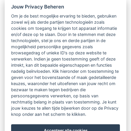
Nieuwsbrief
Jouw Privacy Beheren
Om je de best mogelijke ervaring te bieden, gebruiken
Ontvang 10 x per jaar de LVSC-
zowel wij als derde partijen technologieën zoals
cookies om toegang te krijgen tot apparaat informatie
relatienieuwsbrief met o.a.:
en/of deze op te slaan. Door in te stemmen met deze
technologieën, stel je ons en derde partijen in de
vrij toegankelijke TsvB-artikelen
mogelijkheid persoonlijke gegevens zoals
browsegedrag of unieke ID's op deze website te
nieuws op het vlak van professioneel
verwerken. Indien je geen toestemming geeft of deze
intrekt, kan dit bepaalde eigenschappen en functies
begeleiden
nadelig beïnvloeden. Klik hieronder om toestemming te
geven voor het bovenstaande of maak gedetailleerde
informatie over LVSC-activiteiten
keuzes, waaronder het uitoefenen van jouw recht om
bezwaar te maken tegen bedrijven die
persoonsgegevens verwerken, op basis van
Aanmelden nieuwsbrief
rechtmatig belang in plaats van toestemming. Je kunt
jouw keuzes te allen tijde bijwerken door op de Privacy
knop onder aan het scherm te klikken.
Accepteer alle cookies