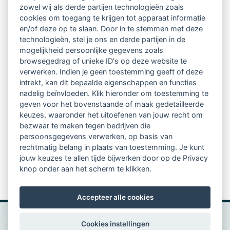
Ontvang 10 x per jaar de LVSC-
zowel wij als derde partijen technologieën zoals
cookies om toegang te krijgen tot apparaat informatie
relatienieuwsbrief met o.a.:
en/of deze op te slaan. Door in te stemmen met deze
technologieën, stel je ons en derde partijen in de
vrij toegankelijke TsvB-artikelen
mogelijkheid persoonlijke gegevens zoals
browsegedrag of unieke ID's op deze website te
nieuws op het vlak van professioneel
verwerken. Indien je geen toestemming geeft of deze
intrekt, kan dit bepaalde eigenschappen en functies
begeleiden
nadelig beïnvloeden. Klik hieronder om toestemming te
geven voor het bovenstaande of maak gedetailleerde
informatie over LVSC-activiteiten
keuzes, waaronder het uitoefenen van jouw recht om
bezwaar te maken tegen bedrijven die
persoonsgegevens verwerken, op basis van
Aanmelden nieuwsbrief
rechtmatig belang in plaats van toestemming. Je kunt
jouw keuzes te allen tijde bijwerken door op de Privacy
knop onder aan het scherm te klikken.
Accepteer alle cookies
Cookies instellingen