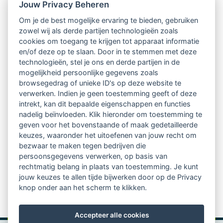
Nieuwsbrief
Jouw Privacy Beheren
Om je de best mogelijke ervaring te bieden, gebruiken
Ontvang 10 x per jaar de LVSC-
zowel wij als derde partijen technologieën zoals
cookies om toegang te krijgen tot apparaat informatie
relatienieuwsbrief met o.a.:
en/of deze op te slaan. Door in te stemmen met deze
technologieën, stel je ons en derde partijen in de
vrij toegankelijke TsvB-artikelen
mogelijkheid persoonlijke gegevens zoals
browsegedrag of unieke ID's op deze website te
nieuws op het vlak van professioneel
verwerken. Indien je geen toestemming geeft of deze
intrekt, kan dit bepaalde eigenschappen en functies
begeleiden
nadelig beïnvloeden. Klik hieronder om toestemming te
geven voor het bovenstaande of maak gedetailleerde
informatie over LVSC-activiteiten
keuzes, waaronder het uitoefenen van jouw recht om
bezwaar te maken tegen bedrijven die
persoonsgegevens verwerken, op basis van
Aanmelden nieuwsbrief
rechtmatig belang in plaats van toestemming. Je kunt
jouw keuzes te allen tijde bijwerken door op de Privacy
knop onder aan het scherm te klikken.
Accepteer alle cookies