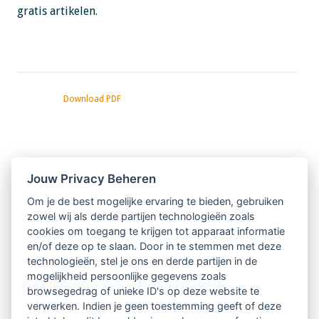
gratis artikelen.
Download PDF
Nieuwsbrief
Jouw Privacy Beheren
Om je de best mogelijke ervaring te bieden, gebruiken
Ontvang 10 x per jaar de LVSC-
zowel wij als derde partijen technologieën zoals
cookies om toegang te krijgen tot apparaat informatie
relatienieuwsbrief met o.a.:
en/of deze op te slaan. Door in te stemmen met deze
technologieën, stel je ons en derde partijen in de
vrij toegankelijke TsvB-artikelen
mogelijkheid persoonlijke gegevens zoals
browsegedrag of unieke ID's op deze website te
nieuws op het vlak van professioneel
verwerken. Indien je geen toestemming geeft of deze