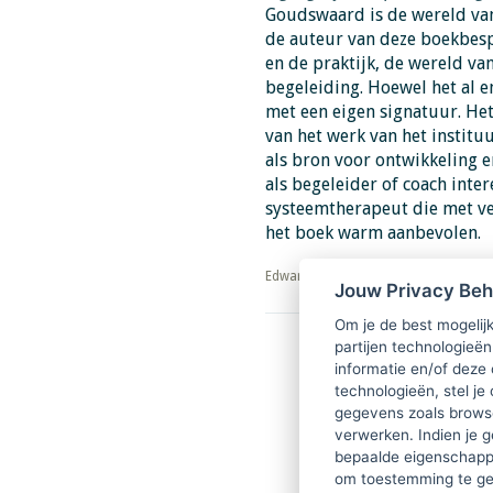
Goudswaard is de wereld van
de auteur van deze boekbesp
en de praktijk, de wereld va
begeleiding. Hoewel het al en
met een eigen signatuur. He
van het werk van het institu
als bron voor ontwikkeling e
als begeleider of coach intere
systeemtherapeut die met ve
het boek warm aanbevolen.
​​​​​​​Edward de Boer
Jouw Privacy Be
Om je de best mogelijk
partijen technologieën
Download PDF
informatie en/of deze
technologieën, stel je 
gegevens zoals browse
verwerken. Indien je g
bepaalde eigenschappe
om toestemming te ge