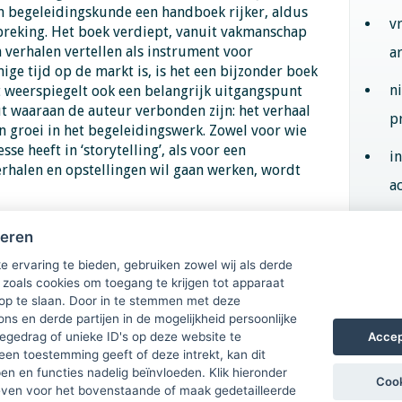
 begeleidingskunde een handboek rijker, aldus
v
reking. Het boek verdiept, vanuit vakmanschap
n verhalen vertellen als instrument voor
a
ige tijd op de markt is, is het een bijzonder boek
n
t weerspiegelt ook een belangrijk uitgangspunt
ut waaraan de auteur verbonden zijn: het verhaal
p
n groei in het begeleidingswerk. Zowel voor wie
sse heeft in ‘storytelling’, als voor een
i
rhalen en opstellingen wil gaan werken, wordt
ac
heren
Aan
e ervaring te bieden, gebruiken zowel wij als derde
 zoals cookies om toegang te krijgen tot apparaat
 op te slaan. Door in te stemmen met deze
ons en derde partijen in de mogelijkheid persoonlijke
Accep
gedrag of unieke ID's op deze website te
een toestemming geeft of deze intrekt, kan dit
n en functies nadelig beïnvloeden. Klik hieronder
Cook
ven voor het bovenstaande of maak gedetailleerde