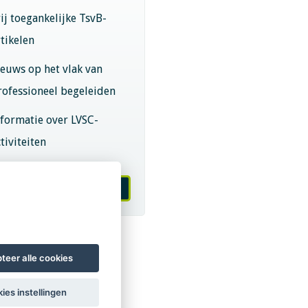
rij toegankelijke TsvB-
rtikelen
ieuws op het vlak van
rofessioneel begeleiden
nformatie over LVSC-
tiviteiten
melden nieuwsbrief
teer alle cookies
ies instellingen