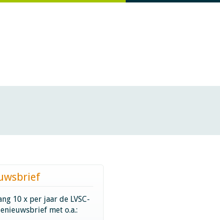
uwsbrief
ng 10 x per jaar de LVSC-
ienieuwsbrief met o.a.: