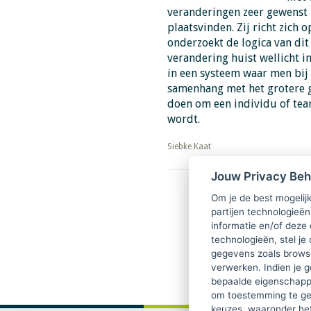
veranderingen zeer gewenst k
plaatsvinden. Zij richt zich 
onderzoekt de logica van di
verandering huist wellicht i
in een systeem waar men bij 
samenhang met het grotere ge
doen om een individu of tea
wordt.
​​​​​​​Siebke Kaat
Jouw Privacy Be
Download PDF
Om je de best mogelijk
TsvB 2-2018 Verandering 
partijen technologieën
fundament
informatie en/of deze
technologieën, stel je 
gegevens zoals browse
verwerken. Indien je g
bepaalde eigenschappe
om toestemming te ge
keuzes, waaronder he