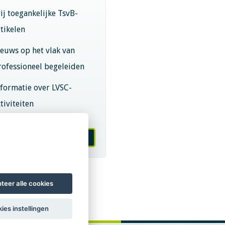
rij toegankelijke TsvB-
rtikelen
ieuws op het vlak van
rofessioneel begeleiden
nformatie over LVSC-
tiviteiten
melden nieuwsbrief
teer alle cookies
ies instellingen