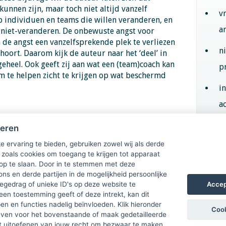
unnen zijn, maar toch niet altijd vanzelf
v
op individuen en teams die willen veranderen, en
a
t niet-veranderen. De onbewuste angst voor
n de angst een vanzelfsprekende plek te verliezen
n
hoort. Daarom kijk de auteur naar het ‘deel’ in
heel. Ook geeft zij aan wat een (team)coach kan
p
m te helpen zicht te krijgen op wat beschermd
i
ac
heren
Aan
e ervaring te bieden, gebruiken zowel wij als derde
vanuit het
 zoals cookies om toegang te krijgen tot apparaat
 op te slaan. Door in te stemmen met deze
ons en derde partijen in de mogelijkheid persoonlijke
Accep
gedrag of unieke ID's op deze website te
een toestemming geeft of deze intrekt, kan dit
n en functies nadelig beïnvloeden. Klik hieronder
Cook
ven voor het bovenstaande of maak gedetailleerde
t uitoefenen van jouw recht om bezwaar te maken