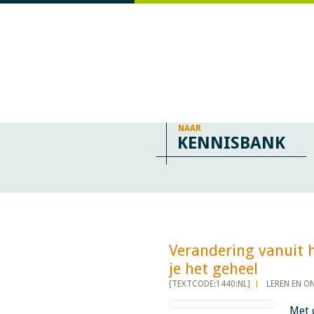
NAAR
KENNISBANK
Verandering vanuit 
je het geheel​​​​​​
[TEXTCODE:1440:NL]
LEREN EN O
Met 