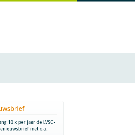
uwsbrief
ng 10 x per jaar de LVSC-
ienieuwsbrief met o.a.: