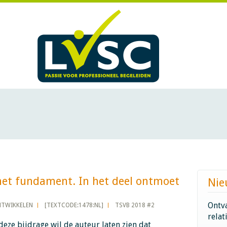
het fundament. In het deel ontmoet
Nie
Ontva
NTWIKKELEN
[TEXTCODE:1478:NL]
TSVB 2018 #2
relat
deze bijdrage wil de auteur laten zien dat