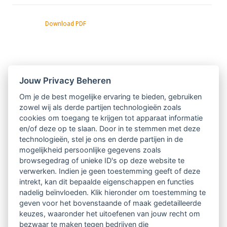
Download PDF
Nieuwsbrief
Jouw Privacy Beheren
Om je de best mogelijke ervaring te bieden, gebruiken
Ontvang 10 x per jaar de LVSC-
zowel wij als derde partijen technologieën zoals
cookies om toegang te krijgen tot apparaat informatie
relatienieuwsbrief met o.a.:
en/of deze op te slaan. Door in te stemmen met deze
technologieën, stel je ons en derde partijen in de
vrij toegankelijke TsvB-artikelen
mogelijkheid persoonlijke gegevens zoals
browsegedrag of unieke ID's op deze website te
nieuws op het vlak van professioneel
verwerken. Indien je geen toestemming geeft of deze
intrekt, kan dit bepaalde eigenschappen en functies
begeleiden
nadelig beïnvloeden. Klik hieronder om toestemming te
geven voor het bovenstaande of maak gedetailleerde
informatie over LVSC-activiteiten
keuzes, waaronder het uitoefenen van jouw recht om
bezwaar te maken tegen bedrijven die