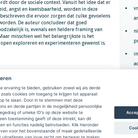
rdt door de sociale context. Vanuit het idee dat er
v
heid, angst en kwetsbaarheid, worden in deze
beschreven die ervoor zorgen dat zulke gevoelens
a
worden. De auteur concludeer dat goed
zakelijk is, evenals een heldere framing van
n
aar misschien wel het belangrijkste is het
p
n open exploreren en experimenteren gewenst is.
i
ac
heren
Aan
e ervaring te bieden, gebruiken zowel wij als derde
 zoals cookies om toegang te krijgen tot apparaat
 op te slaan. Door in te stemmen met deze
ons en derde partijen in de mogelijkheid persoonlijke
Accep
gedrag of unieke ID's op deze website te
een toestemming geeft of deze intrekt, kan dit
n en functies nadelig beïnvloeden. Klik hieronder
Cook
ven voor het bovenstaande of maak gedetailleerde
t uitoefenen van jouw recht om bezwaar te maken