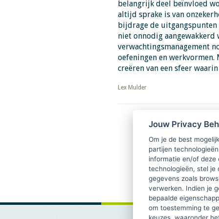
belangrijk deel beïnvloed wo
altijd sprake is van onzeker
bijdrage de uitgangspunten 
niet onnodig aangewakkerd 
verwachtingsmanagement nood
oefeningen en werkvormen. M
creëren van een sfeer waari
​​​​​​​​​​​​​​Lex Mulder
Download PDF
Jouw Privacy Be
Om je de best mogelijk
partijen technologieën
informatie en/of deze
technologieën, stel je 
gegevens zoals browse
verwerken. Indien je g
bepaalde eigenschappe
om toestemming te ge
keuzes, waaronder he