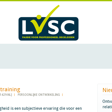
ining​​​​​​
Nie
1429:NL]
PERSOONLIJKE ONTWIKKELING
Ontva
relat
igheid is een subjectieve ervaring die voor een