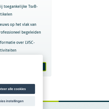
rij toegankelijke TsvB-
rtikelen
ieuws op het vlak van
rofessioneel begeleiden
nformatie over LVSC-
tiviteiten
melden nieuwsbrief
teer alle cookies
ies instellingen