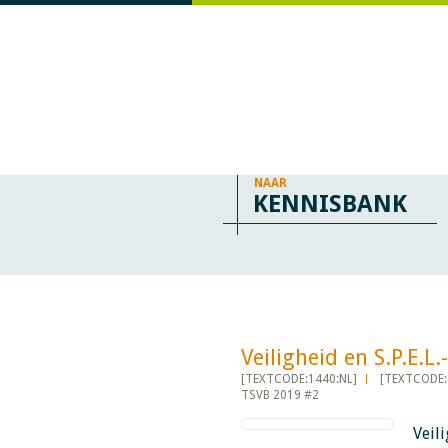
NAAR
KENNISBANK
Veiligheid en S.P.E.L.-tra
[TEXTCODE:1440:NL]
[TEXTCODE:
TSVB 2019 #2
Veil