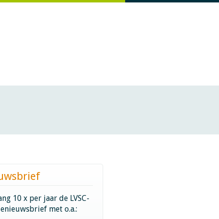
uwsbrief
ng 10 x per jaar de LVSC-
ienieuwsbrief met o.a.: