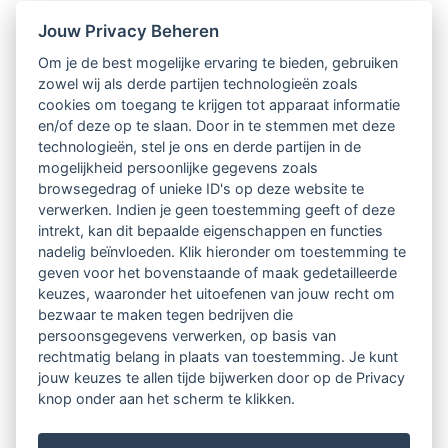
Nieuwsbrief
Jouw Privacy Beheren
Om je de best mogelijke ervaring te bieden, gebruiken
Ontvang 10 x per jaar de LVSC-
zowel wij als derde partijen technologieën zoals
cookies om toegang te krijgen tot apparaat informatie
relatienieuwsbrief met o.a.:
en/of deze op te slaan. Door in te stemmen met deze
technologieën, stel je ons en derde partijen in de
vrij toegankelijke TsvB-artikelen
mogelijkheid persoonlijke gegevens zoals
browsegedrag of unieke ID's op deze website te
nieuws op het vlak van professioneel
verwerken. Indien je geen toestemming geeft of deze
intrekt, kan dit bepaalde eigenschappen en functies
begeleiden
nadelig beïnvloeden. Klik hieronder om toestemming te
geven voor het bovenstaande of maak gedetailleerde
informatie over LVSC-activiteiten
keuzes, waaronder het uitoefenen van jouw recht om
bezwaar te maken tegen bedrijven die
persoonsgegevens verwerken, op basis van
Aanmelden nieuwsbrief
rechtmatig belang in plaats van toestemming. Je kunt
jouw keuzes te allen tijde bijwerken door op de Privacy
knop onder aan het scherm te klikken.