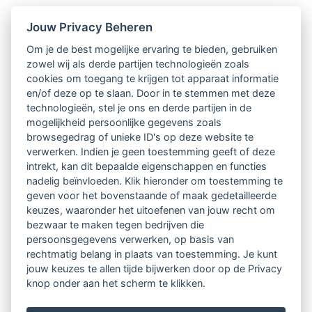
Nieuwsbrief
Jouw Privacy Beheren
Om je de best mogelijke ervaring te bieden, gebruiken
Ontvang 10 x per jaar de LVSC-
zowel wij als derde partijen technologieën zoals
cookies om toegang te krijgen tot apparaat informatie
relatienieuwsbrief met o.a.:
en/of deze op te slaan. Door in te stemmen met deze
technologieën, stel je ons en derde partijen in de
vrij toegankelijke TsvB-artikelen
mogelijkheid persoonlijke gegevens zoals
browsegedrag of unieke ID's op deze website te
nieuws op het vlak van professioneel
verwerken. Indien je geen toestemming geeft of deze
intrekt, kan dit bepaalde eigenschappen en functies
begeleiden
nadelig beïnvloeden. Klik hieronder om toestemming te
geven voor het bovenstaande of maak gedetailleerde
informatie over LVSC-activiteiten
keuzes, waaronder het uitoefenen van jouw recht om
bezwaar te maken tegen bedrijven die
persoonsgegevens verwerken, op basis van
Aanmelden nieuwsbrief
rechtmatig belang in plaats van toestemming. Je kunt
jouw keuzes te allen tijde bijwerken door op de Privacy
knop onder aan het scherm te klikken.