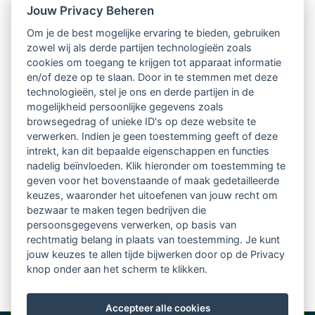
Nieuwsbrief
Jouw Privacy Beheren
Om je de best mogelijke ervaring te bieden, gebruiken
Ontvang 10 x per jaar de LVSC-
zowel wij als derde partijen technologieën zoals
cookies om toegang te krijgen tot apparaat informatie
relatienieuwsbrief met o.a.:
en/of deze op te slaan. Door in te stemmen met deze
technologieën, stel je ons en derde partijen in de
vrij toegankelijke TsvB-artikelen
mogelijkheid persoonlijke gegevens zoals
browsegedrag of unieke ID's op deze website te
nieuws op het vlak van professioneel
verwerken. Indien je geen toestemming geeft of deze
intrekt, kan dit bepaalde eigenschappen en functies
begeleiden
nadelig beïnvloeden. Klik hieronder om toestemming te
geven voor het bovenstaande of maak gedetailleerde
informatie over LVSC-activiteiten
keuzes, waaronder het uitoefenen van jouw recht om
bezwaar te maken tegen bedrijven die
persoonsgegevens verwerken, op basis van
Aanmelden nieuwsbrief
rechtmatig belang in plaats van toestemming. Je kunt
jouw keuzes te allen tijde bijwerken door op de Privacy
knop onder aan het scherm te klikken.
Accepteer alle cookies