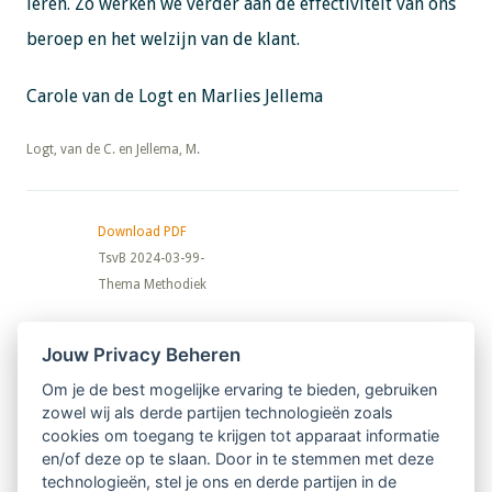
leren. Zo werken we verder aan de effectiviteit van ons
beroep en het welzijn van de klant.
Carole van de Logt en Marlies Jellema
​​​​​​​Logt, van de C. en Jellema, M.
Download PDF
TsvB 2024-03-99-
Thema Methodiek
Nieuwsbrief
Jouw Privacy Beheren
Om je de best mogelijke ervaring te bieden, gebruiken
Ontvang 10 x per jaar de LVSC-
zowel wij als derde partijen technologieën zoals
cookies om toegang te krijgen tot apparaat informatie
relatienieuwsbrief met o.a.:
en/of deze op te slaan. Door in te stemmen met deze
technologieën, stel je ons en derde partijen in de