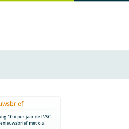
uwsbrief
ng 10 x per jaar de LVSC-
ienieuwsbrief met o.a.: