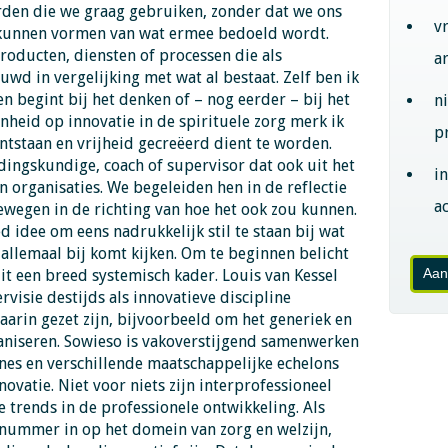
orden die we graag gebruiken, zonder dat we ons
v
 kunnen vormen van wat ermee bedoeld wordt.
roducten, diensten of processen die als
a
d in vergelijking met wat al bestaat. Zelf ben ik
n begint bij het denken of – nog eerder – bij het
n
nheid op innovatie in de spirituele zorg merk ik
p
ntstaan en vrijheid gecreëerd dient te worden.
dingskundige, coach of supervisor dat ook uit het
i
organisaties. We begeleiden hen in de reflectie
ac
bewegen in de richting van hoe het ook zou kunnen.
d idee om eens nadrukkelijk stil te staan bij wat
allemaal bij komt kijken. Om te beginnen belicht
Aan
t een breed systemisch kader. Louis van Kessel
visie destijds als innovatieve discipline
arin gezet zijn, bijvoorbeeld om het generiek en
ganiseren. Sowieso is vakoverstijgend samenwerken
ines en verschillende maatschappelijke echelons
ovatie. Niet voor niets zijn interprofessioneel
 trends in de professionele ontwikkeling. Als
nummer in op het domein van zorg en welzijn,