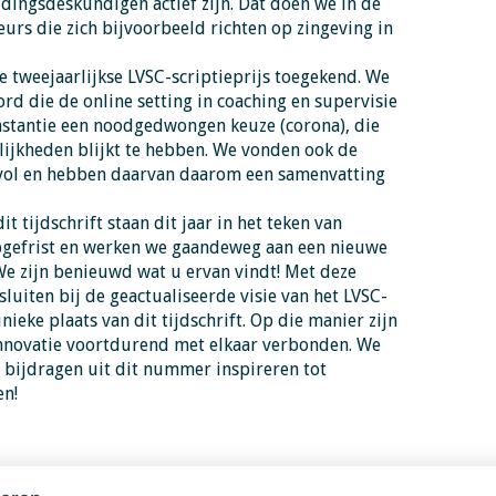
idingsdeskundigen actief zijn. Dat doen we in de
urs die zich bijvoorbeeld richten op zingeving in
 tweejaarlijkse LVSC-scriptieprijs toegekend. We
ord die de online setting in coaching en supervisie
instantie een noodgedwongen keuze (corona), die
lijkheden blijkt te hebben. We vonden ook de
ol en hebben daarvan daarom een samenvatting
 tijdschrift staan dit jaar in het teken van
 opgefrist en werken we gaandeweg aan een nieuwe
We zijn benieuwd wat u ervan vindt! Met deze
luiten bij de geactualiseerde visie van het LVSC-
ieke plaats van dit tijdschrift. Op die manier zijn
nnovatie voortdurend met elkaar verbonden. We
e bijdragen uit dit nummer inspireren tot
en!