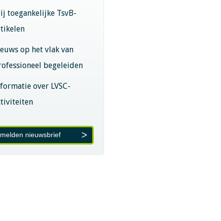
rij toegankelijke TsvB-
rtikelen
ieuws op het vlak van
rofessioneel begeleiden
nformatie over LVSC-
tiviteiten
melden nieuwsbrief