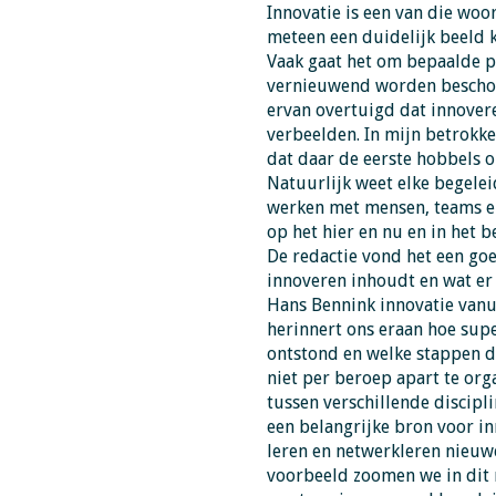
Innovatie is een van die wo
meteen een duidelijk beeld
Vaak gaat het om bepaalde p
vernieuwend worden beschouw
ervan overtuigd dat innovere
verbeelden. In mijn betrokke
dat daar de eerste hobbels o
Natuurlijk weet elke begelei
werken met mensen, teams en 
op het hier en nu en in het 
De redactie vond het een goe
innoveren inhoudt en wat er 
Hans Bennink innovatie vanui
herinnert ons eraan hoe super
ontstond en welke stappen da
niet per beroep apart te or
tussen verschillende discipl
een belangrijke bron voor inn
leren en netwerkleren nieuwe
voorbeeld zoomen we in dit 