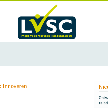
noveren​​​​​​
Nie
Ontva
relat