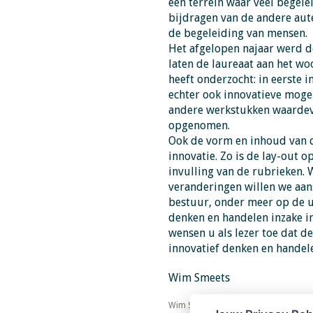
een terrein waar veel begele
bijdragen van de andere aute
de begeleiding van mensen.
Het afgelopen najaar werd de
laten de laureaat aan het wo
heeft onderzocht: in eerste 
echter ook innovatieve moge
andere werkstukken waardev
opgenomen.
Ook de vorm en inhoud van dit
innovatie. Zo is de lay-out
invulling van de rubrieken. 
veranderingen willen we aans
bestuur, onder meer op de un
denken en handelen inzake i
wensen u als lezer toe dat d
innovatief denken en handel
Wim Smeets
​​​​​​​Wim Smeets