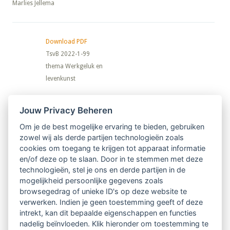
​​​​​​​Marlies Jellema
Download PDF
TsvB 2022-1-99
thema Werkgeluk en
levenkunst
Nieuwsbrief
Jouw Privacy Beheren
Om je de best mogelijke ervaring te bieden, gebruiken
Ontvang 10 x per jaar de LVSC-
zowel wij als derde partijen technologieën zoals
cookies om toegang te krijgen tot apparaat informatie
relatienieuwsbrief met o.a.:
en/of deze op te slaan. Door in te stemmen met deze
technologieën, stel je ons en derde partijen in de
vrij toegankelijke TsvB-artikelen
mogelijkheid persoonlijke gegevens zoals
browsegedrag of unieke ID's op deze website te
nieuws op het vlak van professioneel
verwerken. Indien je geen toestemming geeft of deze
intrekt, kan dit bepaalde eigenschappen en functies
begeleiden
nadelig beïnvloeden. Klik hieronder om toestemming te