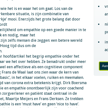
v
 wie het is en waar het om gaat. Los van de
kenbare situatie, is zijn combinatie van
a
rkje’ mooi. Enerzijds het grote belang dat door
n
ordt
eilijkheid om empathie op een goede manier in te
p
jk en nodig, maar het
zijn zelfs mensen die zeggen: een betere wereld
i
 Hoog tijd dus om de
ac
n.
ar hoofdartikel het begrip empathie onder het
aar we het over hebben. Ze benadrukt onder meer
Aan
wel een affectieve als een cognitieve component
 Frans de Waal laat ons zien waar de kern van
 ‘basic’, in het elkaar voelen, ruiken en meemaken.
jd van corona extra betekenis krijgt. Dirk Boersma
ie en empathie onontbeerlijk zijn voor coachend
n zorgverlener en patiënt staat centraal in de
iet, Maartje Meijers en Frans Derksen. Ze trekken
athie is een ‘must have’ en geen ‘nice to have’.