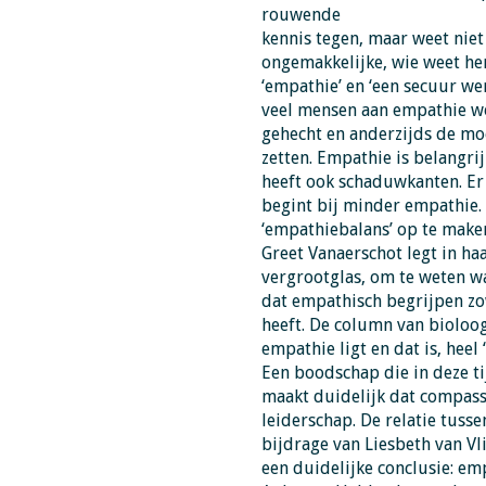
rouwende
kennis tegen, maar weet niet
ongemakkelijke, wie weet her
‘empathie’ en ‘een secuur we
veel mensen aan empathie w
gehecht en anderzijds de mo
zetten. Empathie is belangri
heeft ook schaduwkanten. Er 
begint bij minder empathie.
‘empathiebalans’ op te make
Greet Vanaerschot legt in ha
vergrootglas, om te weten w
dat empathisch begrijpen zo
heeft. De column van bioloog
empathie ligt en dat is, heel
Een boodschap die in deze ti
maakt duidelijk dat compass
leiderschap. De relatie tusse
bijdrage van Liesbeth van Vl
een duidelijke conclusie: emp