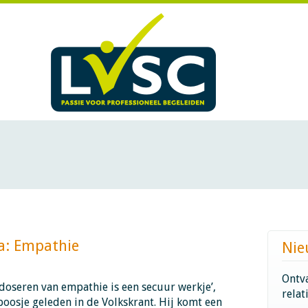
mpathie​​​​​​
Nie
Ontva
 doseren van empathie is een secuur werkje’,
relat
oosje geleden in de Volkskrant. Hij komt een