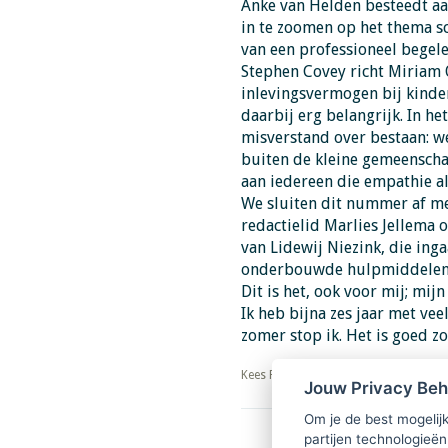
Anke van Helden besteedt aa
in te zoomen op het thema s
van een professioneel begel
Stephen Covey richt Miriam 
inlevingsvermogen bij kinde
daarbij erg belangrijk. In he
misverstand over bestaan: w
buiten de kleine gemeenscha
aan iedereen die empathie al
We sluiten dit nummer af me
redactielid Marlies Jellema 
van Lidewij Niezink, die ing
onderbouwde hulpmiddelen v
Dit is het, ook voor mij; mijn
Ik heb bijna zes jaar met vee
zomer stop ik. Het is goed zo
​​​​​​​Kees Faber
Jouw Privacy Be
Om je de best mogelijk
partijen technologieën
Download PDF