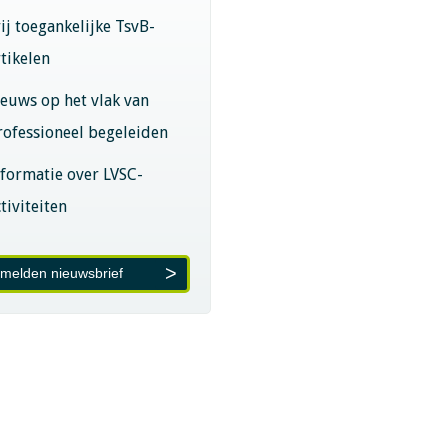
rij toegankelijke TsvB-
rtikelen
ieuws op het vlak van
rofessioneel begeleiden
nformatie over LVSC-
tiviteiten
melden nieuwsbrief