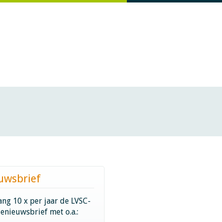
uwsbrief
ng 10 x per jaar de LVSC-
ienieuwsbrief met o.a.: