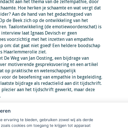
ndacht aan het thema van de zelfempathie, door
chaamte. Hoe herken je schaamte en wat vergt dat
eider? Aan de hand van het gedachtegoed van
Op de Beek zich op de ontwikkeling van het
ren. Taalontwikkeling (de emotiewoordenschat) is
t interview laat Ignaas Devisch er geen
ees voorzichtig met het inzetten van empathie
p om: dat gaat niet goed! Een heldere boodschap
s Haarlemmerolie ziet.
t De Weg van Jan Oosting, een bijdrage van
over motiverende gespreksvoering en een artikel
aat op praktische en wetenschappelijk
oor de beoefening van empathie in begeleiding.
 laatste bijdrage als redactielid aan dit tijdschrift.
l plezier aan het tijdschrift gewerkt, maar deze
.
heren
e ervaring te bieden, gebruiken zowel wij als derde
 zoals cookies om toegang te krijgen tot apparaat