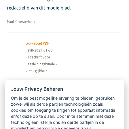
redactielid van dit mooie blad.
​​​​​​​Paul Kloosterboer
Download PDF
TsvB-2021-01-99
Tijdschrift voor
Begeleidingskunde -
Zintuiglijkheid
Nieuwsbrief
Jouw Privacy Beheren
Om je de best mogelijke ervaring te bieden, gebruiken
Ontvang 10 x per jaar de LVSC-
zowel wij als derde partijen technologieën zoals
cookies om toegang te krijgen tot apparaat informatie
relatienieuwsbrief met o.a.:
en/of deze op te slaan. Door in te stemmen met deze
technologieën, stel je ons en derde partijen in de
vrij toegankelijke TsvB-artikelen
mogelijkheid persoonlijke gegevens zoals