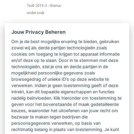
TsvB 2019-3 - thema:
onderzoek
Nieuwsbrief
Jouw Privacy Beheren
Om je de best mogelijke ervaring te bieden, gebruiken
Ontvang 10 x per jaar de LVSC-
zowel wij als derde partijen technologieën zoals
cookies om toegang te krijgen tot apparaat informatie
relatienieuwsbrief met o.a.:
en/of deze op te slaan. Door in te stemmen met deze
technologieën, stel je ons en derde partijen in de
vrij toegankelijke TsvB-artikelen
mogelijkheid persoonlijke gegevens zoals
browsegedrag of unieke ID's op deze website te
nieuws op het vlak van professioneel
verwerken. Indien je geen toestemming geeft of deze
intrekt, kan dit bepaalde eigenschappen en functies
begeleiden
nadelig beïnvloeden. Klik hieronder om toestemming te
geven voor het bovenstaande of maak gedetailleerde
informatie over LVSC-activiteiten
keuzes, waaronder het uitoefenen van jouw recht om
bezwaar te maken tegen bedrijven die
persoonsgegevens verwerken, op basis van
Aanmelden nieuwsbrief
rechtmatig belang in plaats van toestemming. Je kunt