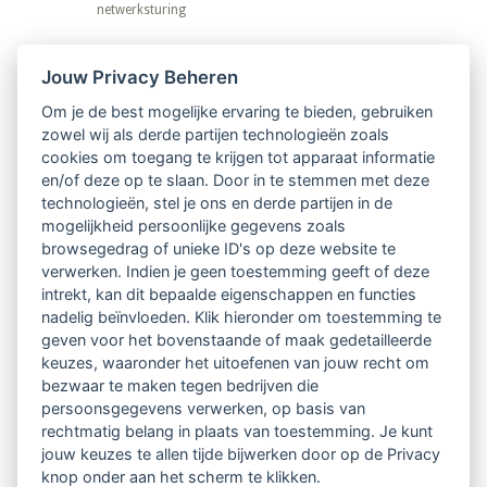
netwerksturing
Nieuwsbrief
Jouw Privacy Beheren
Om je de best mogelijke ervaring te bieden, gebruiken
Ontvang 10 x per jaar de LVSC-
zowel wij als derde partijen technologieën zoals
cookies om toegang te krijgen tot apparaat informatie
relatienieuwsbrief met o.a.:
en/of deze op te slaan. Door in te stemmen met deze
technologieën, stel je ons en derde partijen in de
vrij toegankelijke TsvB-artikelen
mogelijkheid persoonlijke gegevens zoals
browsegedrag of unieke ID's op deze website te
nieuws op het vlak van professioneel
verwerken. Indien je geen toestemming geeft of deze
intrekt, kan dit bepaalde eigenschappen en functies
begeleiden
nadelig beïnvloeden. Klik hieronder om toestemming te
geven voor het bovenstaande of maak gedetailleerde
informatie over LVSC-activiteiten
keuzes, waaronder het uitoefenen van jouw recht om
bezwaar te maken tegen bedrijven die
persoonsgegevens verwerken, op basis van
Aanmelden nieuwsbrief
rechtmatig belang in plaats van toestemming. Je kunt
jouw keuzes te allen tijde bijwerken door op de Privacy
knop onder aan het scherm te klikken.