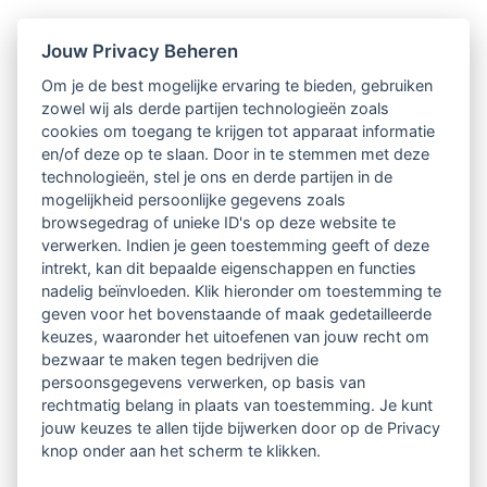
Nieuwsbrief
Jouw Privacy Beheren
Om je de best mogelijke ervaring te bieden, gebruiken
Ontvang 10 x per jaar de LVSC-
zowel wij als derde partijen technologieën zoals
cookies om toegang te krijgen tot apparaat informatie
relatienieuwsbrief met o.a.:
en/of deze op te slaan. Door in te stemmen met deze
technologieën, stel je ons en derde partijen in de
vrij toegankelijke TsvB-artikelen
mogelijkheid persoonlijke gegevens zoals
browsegedrag of unieke ID's op deze website te
nieuws op het vlak van professioneel
verwerken. Indien je geen toestemming geeft of deze
intrekt, kan dit bepaalde eigenschappen en functies
begeleiden
nadelig beïnvloeden. Klik hieronder om toestemming te
geven voor het bovenstaande of maak gedetailleerde
informatie over LVSC-activiteiten
keuzes, waaronder het uitoefenen van jouw recht om
bezwaar te maken tegen bedrijven die
persoonsgegevens verwerken, op basis van
Aanmelden nieuwsbrief
rechtmatig belang in plaats van toestemming. Je kunt
jouw keuzes te allen tijde bijwerken door op de Privacy
knop onder aan het scherm te klikken.