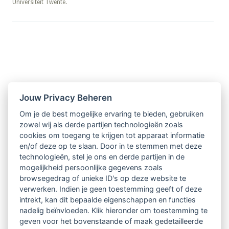
Universiteit Twente.
Nieuwsbrief
Jouw Privacy Beheren
Om je de best mogelijke ervaring te bieden, gebruiken
Ontvang 10 x per jaar de LVSC-
zowel wij als derde partijen technologieën zoals
cookies om toegang te krijgen tot apparaat informatie
relatienieuwsbrief met o.a.:
en/of deze op te slaan. Door in te stemmen met deze
technologieën, stel je ons en derde partijen in de
vrij toegankelijke TsvB-artikelen
mogelijkheid persoonlijke gegevens zoals
browsegedrag of unieke ID's op deze website te
nieuws op het vlak van professioneel
verwerken. Indien je geen toestemming geeft of deze
intrekt, kan dit bepaalde eigenschappen en functies
begeleiden
nadelig beïnvloeden. Klik hieronder om toestemming te
geven voor het bovenstaande of maak gedetailleerde
informatie over LVSC-activiteiten