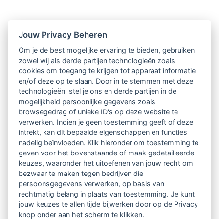
Nieuwsbrief
Jouw Privacy Beheren
Om je de best mogelijke ervaring te bieden, gebruiken
Ontvang 10 x per jaar de LVSC-
zowel wij als derde partijen technologieën zoals
cookies om toegang te krijgen tot apparaat informatie
relatienieuwsbrief met o.a.:
en/of deze op te slaan. Door in te stemmen met deze
technologieën, stel je ons en derde partijen in de
vrij toegankelijke TsvB-artikelen
mogelijkheid persoonlijke gegevens zoals
browsegedrag of unieke ID's op deze website te
nieuws op het vlak van professioneel
verwerken. Indien je geen toestemming geeft of deze
intrekt, kan dit bepaalde eigenschappen en functies
begeleiden
nadelig beïnvloeden. Klik hieronder om toestemming te
geven voor het bovenstaande of maak gedetailleerde
informatie over LVSC-activiteiten
keuzes, waaronder het uitoefenen van jouw recht om
bezwaar te maken tegen bedrijven die
persoonsgegevens verwerken, op basis van
Aanmelden nieuwsbrief
rechtmatig belang in plaats van toestemming. Je kunt
jouw keuzes te allen tijde bijwerken door op de Privacy
knop onder aan het scherm te klikken.