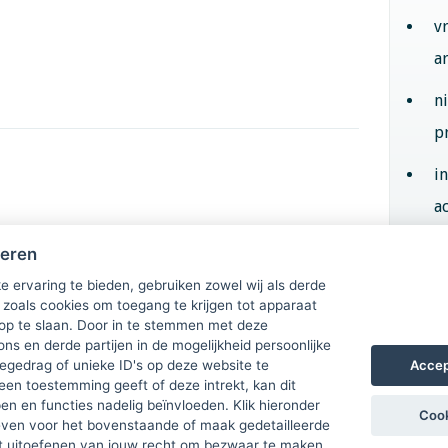
v
a
n
p
i
ac
heren
Aan
e ervaring te bieden, gebruiken zowel wij als derde
 zoals cookies om toegang te krijgen tot apparaat
 op te slaan. Door in te stemmen met deze
ons en derde partijen in de mogelijkheid persoonlijke
Accep
gedrag of unieke ID's op deze website te
een toestemming geeft of deze intrekt, kan dit
n en functies nadelig beïnvloeden. Klik hieronder
Cook
ven voor het bovenstaande of maak gedetailleerde
t uitoefenen van jouw recht om bezwaar te maken