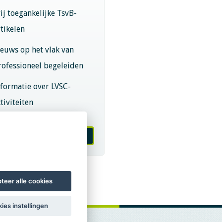
rij toegankelijke TsvB-
rtikelen
ieuws op het vlak van
rofessioneel begeleiden
nformatie over LVSC-
tiviteiten
melden nieuwsbrief
teer alle cookies
ies instellingen