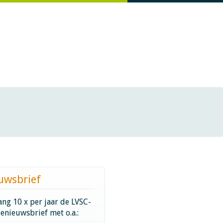
uwsbrief
ng 10 x per jaar de LVSC-
ienieuwsbrief met o.a.: