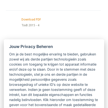
Download PDF
TsvB 2015 - 4
Nieuwsbrief
Jouw Privacy Beheren
Om je de best mogelijke ervaring te bieden, gebruiken
Ontvang 10 x per jaar de LVSC-
zowel wij als derde partijen technologieën zoals
cookies om toegang te krijgen tot apparaat informatie
relatienieuwsbrief met o.a.:
en/of deze op te slaan. Door in te stemmen met deze
technologieën, stel je ons en derde partijen in de
vrij toegankelijke TsvB-artikelen
mogelijkheid persoonlijke gegevens zoals
browsegedrag of unieke ID's op deze website te
nieuws op het vlak van professioneel
verwerken. Indien je geen toestemming geeft of deze
intrekt, kan dit bepaalde eigenschappen en functies
begeleiden
nadelig beïnvloeden. Klik hieronder om toestemming te
geven voor het bovenstaande of maak gedetailleerde
informatie over LVSC-activiteiten