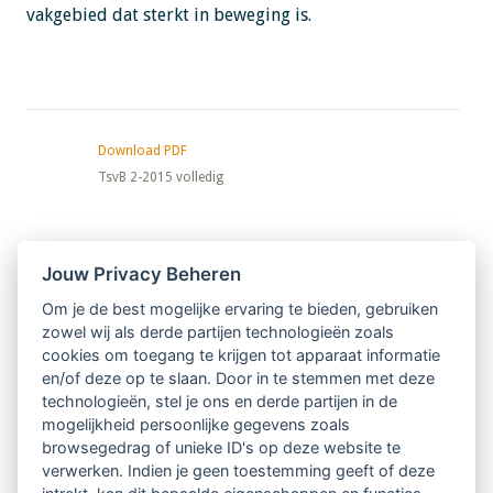
vakgebied dat sterkt in beweging is.
Download PDF
TsvB 2-2015 volledig
Nieuwsbrief
Jouw Privacy Beheren
Om je de best mogelijke ervaring te bieden, gebruiken
Ontvang 10 x per jaar de LVSC-
zowel wij als derde partijen technologieën zoals
cookies om toegang te krijgen tot apparaat informatie
relatienieuwsbrief met o.a.:
en/of deze op te slaan. Door in te stemmen met deze
technologieën, stel je ons en derde partijen in de
vrij toegankelijke TsvB-artikelen
mogelijkheid persoonlijke gegevens zoals
browsegedrag of unieke ID's op deze website te
nieuws op het vlak van professioneel
verwerken. Indien je geen toestemming geeft of deze