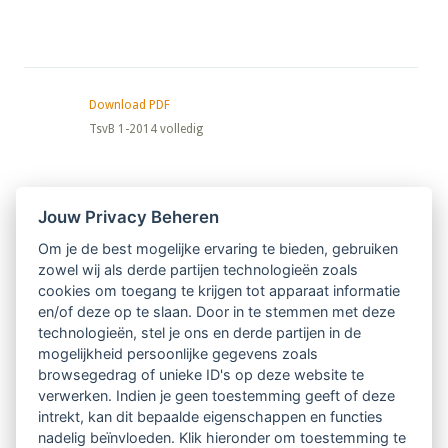
Download PDF
TsvB 1-2014 volledig
Nieuwsbrief
Jouw Privacy Beheren
Om je de best mogelijke ervaring te bieden, gebruiken
Ontvang 10 x per jaar de LVSC-
zowel wij als derde partijen technologieën zoals
cookies om toegang te krijgen tot apparaat informatie
relatienieuwsbrief met o.a.:
en/of deze op te slaan. Door in te stemmen met deze
technologieën, stel je ons en derde partijen in de
vrij toegankelijke TsvB-artikelen
mogelijkheid persoonlijke gegevens zoals
browsegedrag of unieke ID's op deze website te
nieuws op het vlak van professioneel
verwerken. Indien je geen toestemming geeft of deze
intrekt, kan dit bepaalde eigenschappen en functies
begeleiden
nadelig beïnvloeden. Klik hieronder om toestemming te