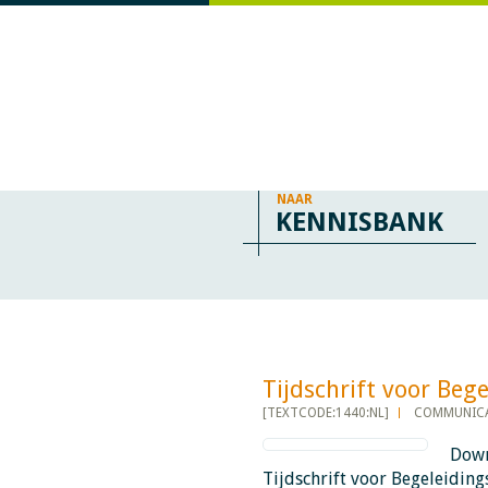
NAAR
KENNISBANK
Tijdschrift voor Begele
[TEXTCODE:1440:NL]
COMMUNICA
Down
Tijdschrift voor Begeleidin