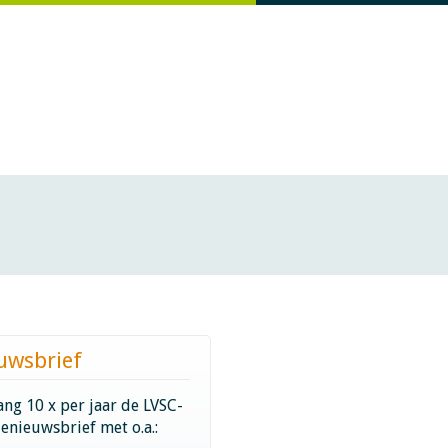
uwsbrief
ng 10 x per jaar de LVSC-
ienieuwsbrief met o.a.: