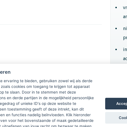
v
a
n
p
i
ac
heren
Aan
e ervaring te bieden, gebruiken zowel wij als derde
 zoals cookies om toegang te krijgen tot apparaat
 op te slaan. Door in te stemmen met deze
ons en derde partijen in de mogelijkheid persoonlijke
Accep
gedrag of unieke ID's op deze website te
een toestemming geeft of deze intrekt, kan dit
n en functies nadelig beïnvloeden. Klik hieronder
Cook
ven voor het bovenstaande of maak gedetailleerde
t uitoefenen van jouw recht om bezwaar te maken