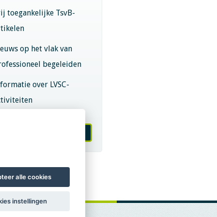
rij toegankelijke TsvB-
rtikelen
ieuws op het vlak van
rofessioneel begeleiden
nformatie over LVSC-
tiviteiten
melden nieuwsbrief
teer alle cookies
ies instellingen