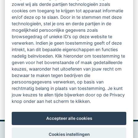
Ontvang 10 x per jaar de LVSC-
zowel wij als derde partijen technologieën zoals
cookies om toegang te krijgen tot apparaat informatie
relatienieuwsbrief met o.a.:
en/of deze op te slaan. Door in te stemmen met deze
technologieën, stel je ons en derde partijen in de
vrij toegankelijke TsvB-artikelen
mogelijkheid persoonlijke gegevens zoals
browsegedrag of unieke ID's op deze website te
nieuws op het vlak van professioneel
verwerken. Indien je geen toestemming geeft of deze
intrekt, kan dit bepaalde eigenschappen en functies
begeleiden
nadelig beïnvloeden. Klik hieronder om toestemming te
geven voor het bovenstaande of maak gedetailleerde
informatie over LVSC-activiteiten
keuzes, waaronder het uitoefenen van jouw recht om
bezwaar te maken tegen bedrijven die
persoonsgegevens verwerken, op basis van
Aanmelden nieuwsbrief
rechtmatig belang in plaats van toestemming. Je kunt
jouw keuzes te allen tijde bijwerken door op de Privacy
knop onder aan het scherm te klikken.
Accepteer alle cookies
Cookies instellingen