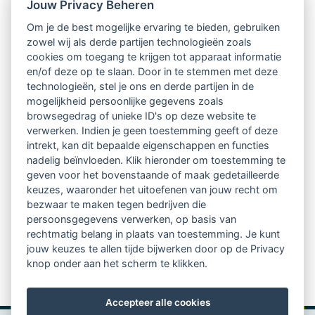
Nieuwsbrief
Jouw Privacy Beheren
Om je de best mogelijke ervaring te bieden, gebruiken
Ontvang 10 x per jaar de LVSC-
zowel wij als derde partijen technologieën zoals
cookies om toegang te krijgen tot apparaat informatie
relatienieuwsbrief met o.a.:
en/of deze op te slaan. Door in te stemmen met deze
technologieën, stel je ons en derde partijen in de
vrij toegankelijke TsvB-artikelen
mogelijkheid persoonlijke gegevens zoals
browsegedrag of unieke ID's op deze website te
nieuws op het vlak van professioneel
verwerken. Indien je geen toestemming geeft of deze
intrekt, kan dit bepaalde eigenschappen en functies
begeleiden
nadelig beïnvloeden. Klik hieronder om toestemming te
geven voor het bovenstaande of maak gedetailleerde
informatie over LVSC-activiteiten
keuzes, waaronder het uitoefenen van jouw recht om
bezwaar te maken tegen bedrijven die
persoonsgegevens verwerken, op basis van
Aanmelden nieuwsbrief
rechtmatig belang in plaats van toestemming. Je kunt
jouw keuzes te allen tijde bijwerken door op de Privacy
knop onder aan het scherm te klikken.
Accepteer alle cookies