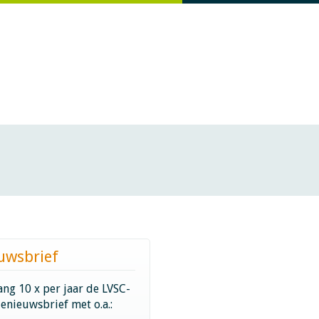
uwsbrief
ng 10 x per jaar de LVSC-
ienieuwsbrief met o.a.: