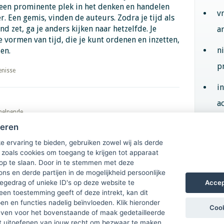
 geen prominente plek in het denken en handelen
v
. Een gemis, vinden de auteurs. Zodra je tijd als
 zet, ga je anders kijken naar hetzelfde. Je
a
e vormen van tijd, die je kunt ordenen en inzetten,
n
en.
p
penisse
i
ac
 helpende
heren
Aan
e ervaring te bieden, gebruiken zowel wij als derde
 zoals cookies om toegang te krijgen tot apparaat
 op te slaan. Door in te stemmen met deze
ons en derde partijen in de mogelijkheid persoonlijke
Accep
gedrag of unieke ID's op deze website te
een toestemming geeft of deze intrekt, kan dit
n en functies nadelig beïnvloeden. Klik hieronder
Cook
ven voor het bovenstaande of maak gedetailleerde
t uitoefenen van jouw recht om bezwaar te maken