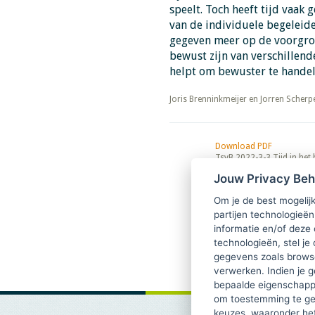
speelt. Toch heeft tijd vaak
van de individuele begeleider
gegeven meer op de voorgrond
bewust zijn van verschillend
helpt om bewuster te handel
​​​​​​​Joris Brenninkmeijer en Jorren Scher
Download PDF
TsvB 2022-3-3 Tijd in het
gesprek
Jouw Privacy Be
Om je de best mogelijk
partijen technologieën
informatie en/of deze
technologieën, stel je 
gegevens zoals browse
verwerken. Indien je g
bepaalde eigenschappe
om toestemming te ge
keuzes, waaronder he