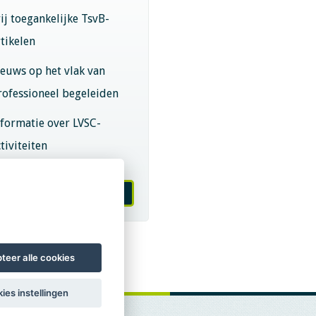
rij toegankelijke TsvB-
rtikelen
ieuws op het vlak van
rofessioneel begeleiden
nformatie over LVSC-
tiviteiten
melden nieuwsbrief
teer alle cookies
ies instellingen