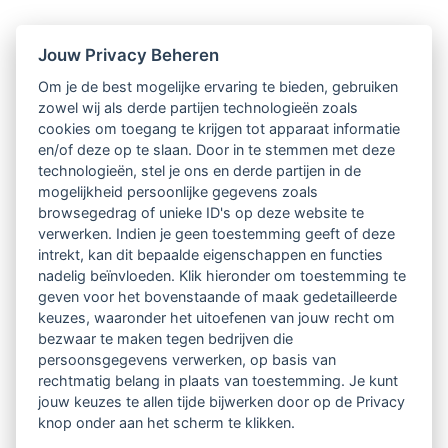
Nieuwsbrief
Jouw Privacy Beheren
Om je de best mogelijke ervaring te bieden, gebruiken
Ontvang 10 x per jaar de LVSC-
zowel wij als derde partijen technologieën zoals
cookies om toegang te krijgen tot apparaat informatie
relatienieuwsbrief met o.a.:
en/of deze op te slaan. Door in te stemmen met deze
technologieën, stel je ons en derde partijen in de
vrij toegankelijke TsvB-artikelen
mogelijkheid persoonlijke gegevens zoals
browsegedrag of unieke ID's op deze website te
nieuws op het vlak van professioneel
verwerken. Indien je geen toestemming geeft of deze
intrekt, kan dit bepaalde eigenschappen en functies
begeleiden
nadelig beïnvloeden. Klik hieronder om toestemming te
geven voor het bovenstaande of maak gedetailleerde
informatie over LVSC-activiteiten
keuzes, waaronder het uitoefenen van jouw recht om
bezwaar te maken tegen bedrijven die
persoonsgegevens verwerken, op basis van
Aanmelden nieuwsbrief
rechtmatig belang in plaats van toestemming. Je kunt
jouw keuzes te allen tijde bijwerken door op de Privacy
knop onder aan het scherm te klikken.