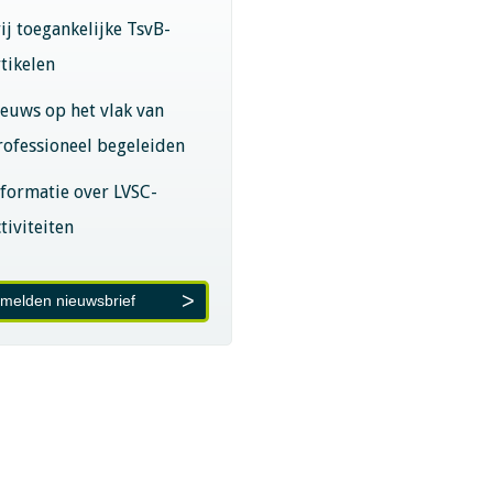
rij toegankelijke TsvB-
rtikelen
ieuws op het vlak van
rofessioneel begeleiden
nformatie over LVSC-
tiviteiten
melden nieuwsbrief