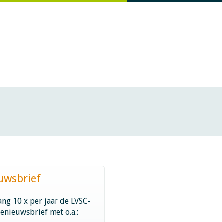
uwsbrief
ng 10 x per jaar de LVSC-
ienieuwsbrief met o.a.: