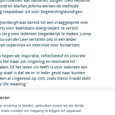
spiritualiteit kan hanteren, buigen
Theo Hettema
ondt
en
Marlies Jellema
werken de methode
g toepasbaar uit voor begeleidingskundigen.
ijsenbergh
was bereid tot een vraaggesprek over
rts voor kwetsbare doelgroepen; ze vertelt
 zorg voor iedereen toegankelijk te maken.
Lonny
co van der Leer
vertellen ons in een ander
an supervisie en intervisie voor huisartsen.
hopen we inspiratie, reflectiestof en concrete
is het maar om zingeving en motivatie tot
en. Of het leven zin heeft is voor iedereen een
p staat is dat we er in ieder geval naar kunnen
ken al zingevend op zich, zoals Viktor Frankl stelt:
e life meaning.’
heren
e ervaring te bieden, gebruiken zowel wij als derde
 zoals cookies om toegang te krijgen tot apparaat