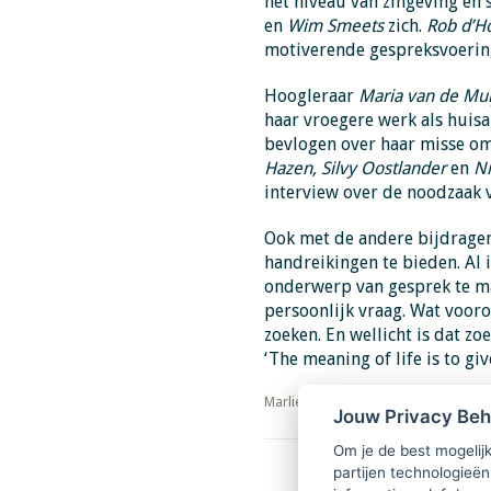
het niveau van zingeving en 
en
Wim Smeets
zich.
Rob d’H
motiverende gespreksvoerin
Hoogleraar
Maria van de Mu
haar vroegere werk als huisa
bevlogen over haar misse om
Hazen, Silvy Oostlander
en
Ni
interview over de noodzaak v
Ook met de andere bijdragen 
handreikingen te bieden. Al 
onderwerp van gesprek te mak
persoonlijk vraag. Wat vooro
zoeken. En wellicht is dat zoe
‘The meaning of life is to giv
​​​​​​​Marlies Jellema en Wim Smeets
Jouw Privacy Be
Om je de best mogelijk
partijen technologieën
Download PDF