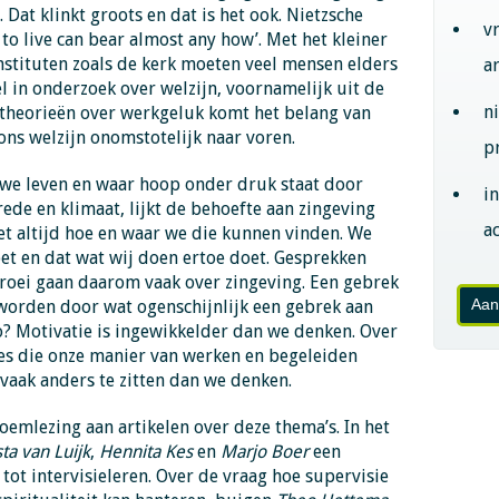
. Dat klinkt groots en dat is het ook. Nietzsche
v
to live can bear almost any how’. Met het kleiner
nstituten zoals de kerk moeten veel mensen elders
a
l in onderzoek over welzijn, voornamelijk uit de
n
n theorieën over werkgeluk komt het belang van
ons welzijn onomstotelijk naar voren.
p
n we leven en waar hoop onder druk staat door
i
rede en klimaat, lijkt de behoefte aan zingeving
ac
et altijd hoe en waar we die kunnen vinden. We
oet en dat wat wij doen ertoe doet. Gesprekken
groei gaan daarom vaak over zingeving. Een gebrek
Aan
 worden door wat ogenschijnlijk een gebrek aan
zo? Motivatie is ingewikkelder dan we denken. Over
es die onze manier van werken en begeleiden
 vaak anders te zitten dan we denken.
oemlezing aan artikelen over deze thema’s. In het
ta van Luijk
,
Hennita Kes
en
Marjo Boer
een
tot intervisieleren. Over de vraag hoe supervisie