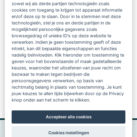
Ontvang 10 x per jaar de LVSC-
zowel wij als derde partijen technologieën zoals
cookies om toegang te krijgen tot apparaat informatie
relatienieuwsbrief met o.a.:
en/of deze op te slaan. Door in te stemmen met deze
technologieën, stel je ons en derde partijen in de
vrij toegankelijke TsvB-artikelen
mogelijkheid persoonlijke gegevens zoals
browsegedrag of unieke ID's op deze website te
nieuws op het vlak van professioneel
verwerken. Indien je geen toestemming geeft of deze
intrekt, kan dit bepaalde eigenschappen en functies
begeleiden
nadelig beïnvloeden. Klik hieronder om toestemming te
geven voor het bovenstaande of maak gedetailleerde
informatie over LVSC-activiteiten
keuzes, waaronder het uitoefenen van jouw recht om
bezwaar te maken tegen bedrijven die
persoonsgegevens verwerken, op basis van
Aanmelden nieuwsbrief
rechtmatig belang in plaats van toestemming. Je kunt
jouw keuzes te allen tijde bijwerken door op de Privacy
knop onder aan het scherm te klikken.
Accepteer alle cookies
Cookies instellingen