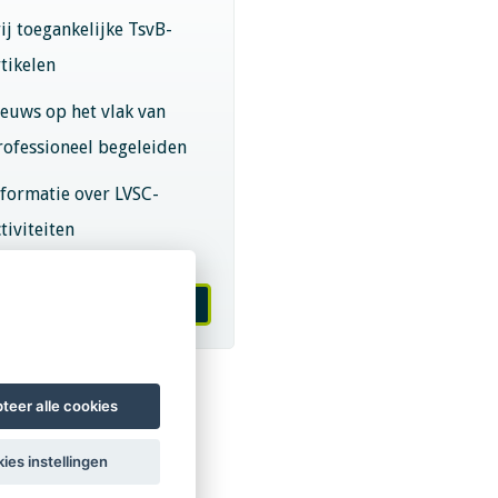
rij toegankelijke TsvB-
rtikelen
ieuws op het vlak van
rofessioneel begeleiden
nformatie over LVSC-
tiviteiten
melden nieuwsbrief
teer alle cookies
ies instellingen