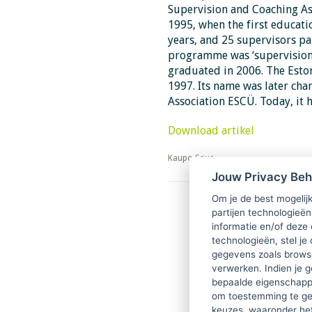
Supervision and Coaching Ass
1995, when the first educat
years, and 25 supervisors par
programme was ‘supervision f
graduated in 2006. The Eston
1997. Its name was later ch
Association ESCÜ. Today, it
Download artikel
​​​​​​​Kaupo Saue
Jouw Privacy Be
Om je de best mogelijk
partijen technologieën
informatie en/of deze
technologieën, stel je 
gegevens zoals browse
verwerken. Indien je g
bepaalde eigenschappe
om toestemming te ge
keuzes, waaronder he