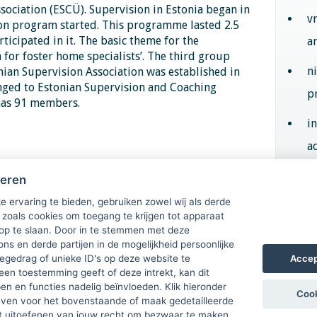
ociation (ESCÜ). Supervision in Estonia began in
v
ion program started. This programme lasted 2.5
ticipated in it. The basic theme for the
a
or foster home specialists’. The third group
n
ian Supervision Association was established in
anged to Estonian Supervision and Coaching
p
 has 91 members.
i
ac
heren
Aan
e ervaring te bieden, gebruiken zowel wij als derde
 zoals cookies om toegang te krijgen tot apparaat
 op te slaan. Door in te stemmen met deze
ons en derde partijen in de mogelijkheid persoonlijke
Accep
gedrag of unieke ID's op deze website te
een toestemming geeft of deze intrekt, kan dit
n en functies nadelig beïnvloeden. Klik hieronder
Cook
ven voor het bovenstaande of maak gedetailleerde
t uitoefenen van jouw recht om bezwaar te maken