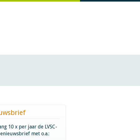
uwsbrief
ng 10 x per jaar de LVSC-
ienieuwsbrief met o.a.: