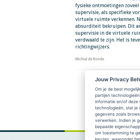
fysieke ontmoetingen zoveel
supervisie, als specifieke v
virtuele ruimte verkennen. N
absurditeit bekruipen. Dit a
supervisie in de virtuele rui
verdwaald te zijn. Het is te
richtingwijzers.
​​​​​​​Michiel de Ronde
Jouw Privacy Be
Download PDF
TsvB-2020-04-05 Supervisi
Om je de best mogelijk
virtuele ruimte
partijen technologieën
informatie en/of deze
technologieën, stel je 
gegevens zoals browse
verwerken. Indien je g
bepaalde eigenschappe
om toestemming te ge
keuzes, waaronder he