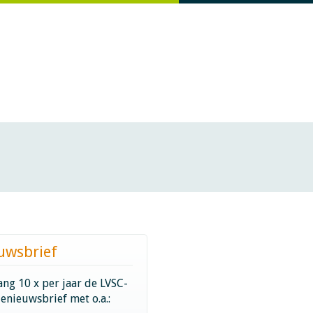
uwsbrief
ng 10 x per jaar de LVSC-
ienieuwsbrief met o.a.: