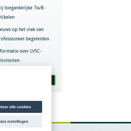
rij toegankelijke TsvB-
rtikelen
ieuws op het vlak van
rofessioneel begeleiden
nformatie over LVSC-
tiviteiten
melden nieuwsbrief
teer alle cookies
ies instellingen