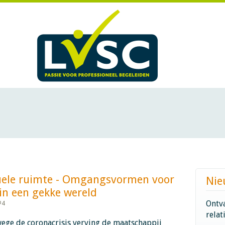
rtuele ruimte - Omgangsvormen voor
Nie
 een gekke wereld​​​​​​
Ontva
#4
relat
ege de coronacrisis verving de maatschappij