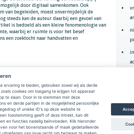
 mogelijk door digitaal samenkomen. Ook
v
orm van begeleiden, moest onvermijdelijk de
a
og steeds kan de auteur daarbij een gevoel van
rtikel is bedoeld als een kleine fenomenologie van
n
mte, waarbij er ruimte is voor het besef
vens een zoektocht naar handvatten en
p
i
ac
heren
e in de
Aan
e ervaring te bieden, gebruiken zowel wij als derde
 zoals cookies om toegang te krijgen tot apparaat
 op te slaan. Door in te stemmen met deze
ons en derde partijen in de mogelijkheid persoonlijke
Accep
gedrag of unieke ID's op deze website te
een toestemming geeft of deze intrekt, kan dit
n en functies nadelig beïnvloeden. Klik hieronder
Cook
ven voor het bovenstaande of maak gedetailleerde
t uitoefenen van jouw recht om bezwaar te maken