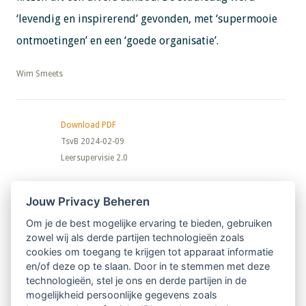
‘levendig en inspirerend’ gevonden, met ‘supermooie
ontmoetingen’ en een ‘goede organisatie’.
​​​​​​​Wim Smeets
Download PDF
TsvB 2024-02-09
Leersupervisie 2.0
Nieuwsbrief
Jouw Privacy Beheren
Om je de best mogelijke ervaring te bieden, gebruiken
Ontvang 10 x per jaar de LVSC-
zowel wij als derde partijen technologieën zoals
cookies om toegang te krijgen tot apparaat informatie
relatienieuwsbrief met o.a.:
en/of deze op te slaan. Door in te stemmen met deze
technologieën, stel je ons en derde partijen in de
vrij toegankelijke TsvB-artikelen
mogelijkheid persoonlijke gegevens zoals