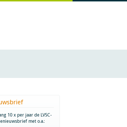
uwsbrief
ng 10 x per jaar de LVSC-
ienieuwsbrief met o.a.: