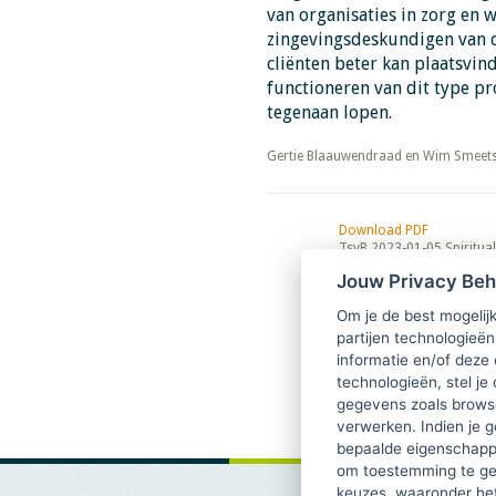
van organisaties in zorg en 
zingevingsdeskundigen van d
cliënten beter kan plaatsvind
functioneren van dit type p
tegenaan lopen.
​​​​​​​Gertie Blaauwendraad en Wim Smeet
Download PDF
TsvB 2023-01-05 Spirituali
zingeving
Jouw Privacy Be
Om je de best mogelijk
partijen technologieën
informatie en/of deze
technologieën, stel je 
gegevens zoals browse
verwerken. Indien je g
bepaalde eigenschappe
om toestemming te ge
keuzes, waaronder he