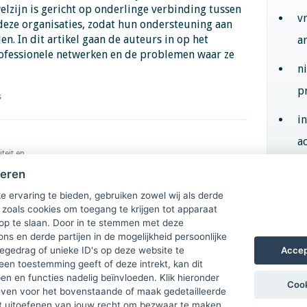
welzijn is gericht op onderlinge verbinding tussen
v
eze organisaties, zodat hun ondersteuning aan
en. In dit artikel gaan de auteurs in op het
a
rofessionele netwerken en de problemen waar ze
n
p
s
i
ac
teit en
heren
Aan
e ervaring te bieden, gebruiken zowel wij als derde
 zoals cookies om toegang te krijgen tot apparaat
 op te slaan. Door in te stemmen met deze
ons en derde partijen in de mogelijkheid persoonlijke
Accep
gedrag of unieke ID's op deze website te
een toestemming geeft of deze intrekt, kan dit
n en functies nadelig beïnvloeden. Klik hieronder
Cook
ven voor het bovenstaande of maak gedetailleerde
t uitoefenen van jouw recht om bezwaar te maken