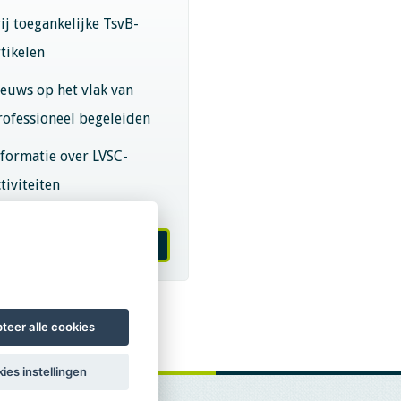
rij toegankelijke TsvB-
rtikelen
ieuws op het vlak van
rofessioneel begeleiden
nformatie over LVSC-
tiviteiten
melden nieuwsbrief
teer alle cookies
ies instellingen