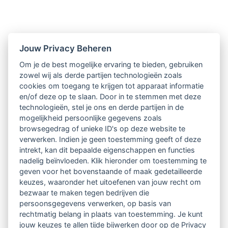
Nieuwsbrief
Jouw Privacy Beheren
Om je de best mogelijke ervaring te bieden, gebruiken
Ontvang 10 x per jaar de LVSC-
zowel wij als derde partijen technologieën zoals
cookies om toegang te krijgen tot apparaat informatie
relatienieuwsbrief met o.a.:
en/of deze op te slaan. Door in te stemmen met deze
technologieën, stel je ons en derde partijen in de
vrij toegankelijke TsvB-artikelen
mogelijkheid persoonlijke gegevens zoals
browsegedrag of unieke ID's op deze website te
nieuws op het vlak van professioneel
verwerken. Indien je geen toestemming geeft of deze
intrekt, kan dit bepaalde eigenschappen en functies
begeleiden
nadelig beïnvloeden. Klik hieronder om toestemming te
geven voor het bovenstaande of maak gedetailleerde
informatie over LVSC-activiteiten
keuzes, waaronder het uitoefenen van jouw recht om
bezwaar te maken tegen bedrijven die
persoonsgegevens verwerken, op basis van
Aanmelden nieuwsbrief
rechtmatig belang in plaats van toestemming. Je kunt
jouw keuzes te allen tijde bijwerken door op de Privacy