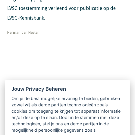
LVSC toestemming verleend voor publicatie op de
LVSC-Kennisbank.
​​​​​​​Herman den Heeten
Nieuwsbrief
Jouw Privacy Beheren
Om je de best mogelijke ervaring te bieden, gebruiken
Ontvang 10 x per jaar de LVSC-
zowel wij als derde partijen technologieën zoals
cookies om toegang te krijgen tot apparaat informatie
relatienieuwsbrief met o.a.:
en/of deze op te slaan. Door in te stemmen met deze
technologieën, stel je ons en derde partijen in de
vrij toegankelijke TsvB-artikelen
mogelijkheid persoonlijke gegevens zoals