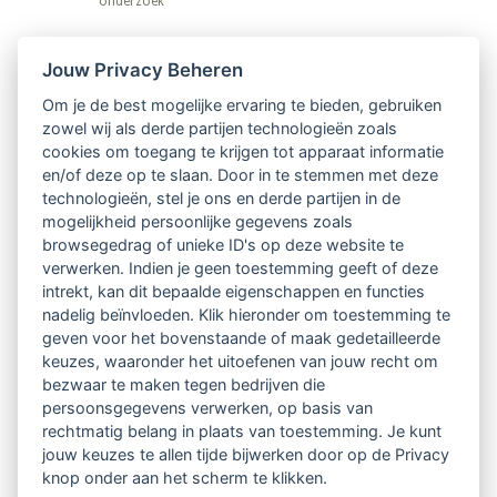
onderzoek
Nieuwsbrief
Jouw Privacy Beheren
Om je de best mogelijke ervaring te bieden, gebruiken
Ontvang 10 x per jaar de LVSC-
zowel wij als derde partijen technologieën zoals
cookies om toegang te krijgen tot apparaat informatie
relatienieuwsbrief met o.a.:
en/of deze op te slaan. Door in te stemmen met deze
technologieën, stel je ons en derde partijen in de
vrij toegankelijke TsvB-artikelen
mogelijkheid persoonlijke gegevens zoals
browsegedrag of unieke ID's op deze website te
nieuws op het vlak van professioneel
verwerken. Indien je geen toestemming geeft of deze
intrekt, kan dit bepaalde eigenschappen en functies
begeleiden
nadelig beïnvloeden. Klik hieronder om toestemming te
geven voor het bovenstaande of maak gedetailleerde
informatie over LVSC-activiteiten
keuzes, waaronder het uitoefenen van jouw recht om
bezwaar te maken tegen bedrijven die
persoonsgegevens verwerken, op basis van
Aanmelden nieuwsbrief
rechtmatig belang in plaats van toestemming. Je kunt
jouw keuzes te allen tijde bijwerken door op de Privacy
knop onder aan het scherm te klikken.