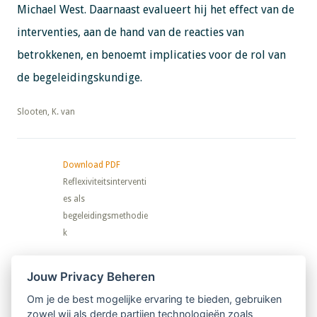
Michael West. Daarnaast evalueert hij het effect van de
interventies, aan de hand van de reacties van
betrokkenen, en benoemt implicaties voor de rol van
de begeleidingskundige.
​​​​​​​Slooten, K. van
Download PDF
Reflexiviteitsinterventi
es als
begeleidingsmethodie
k
Nieuwsbrief
Jouw Privacy Beheren
Om je de best mogelijke ervaring te bieden, gebruiken
Ontvang 10 x per jaar de LVSC-
zowel wij als derde partijen technologieën zoals