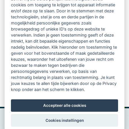
cookies om toegang te krijgen tot apparaat informatie
relatienieuwsbrief met o.a.:
en/of deze op te slaan. Door in te stemmen met deze
technologieën, stel je ons en derde partijen in de
vrij toegankelijke TsvB-artikelen
mogelijkheid persoonlijke gegevens zoals
browsegedrag of unieke ID's op deze website te
nieuws op het vlak van professioneel
verwerken. Indien je geen toestemming geeft of deze
intrekt, kan dit bepaalde eigenschappen en functies
begeleiden
nadelig beïnvloeden. Klik hieronder om toestemming te
geven voor het bovenstaande of maak gedetailleerde
informatie over LVSC-activiteiten
keuzes, waaronder het uitoefenen van jouw recht om
bezwaar te maken tegen bedrijven die
persoonsgegevens verwerken, op basis van
Aanmelden nieuwsbrief
rechtmatig belang in plaats van toestemming. Je kunt
jouw keuzes te allen tijde bijwerken door op de Privacy
knop onder aan het scherm te klikken.
Accepteer alle cookies
Cookies instellingen