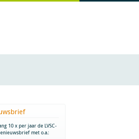
uwsbrief
ng 10 x per jaar de LVSC-
ienieuwsbrief met o.a.: