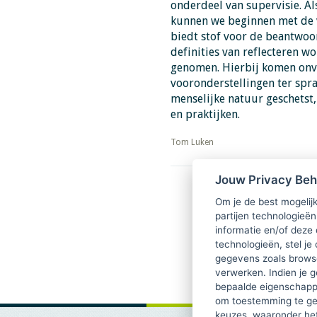
onderdeel van supervisie. Als
kunnen we beginnen met de vr
biedt stof voor de beantwoor
definities van reflecteren w
genomen. Hierbij komen onve
vooronderstellingen ter spr
menselijke natuur geschetst,
en praktijken.
​​​​​​​Tom Luken
Jouw Privacy Be
Download PDF
Om je de best mogelijk
partijen technologieën
informatie en/of deze
technologieën, stel je 
gegevens zoals browse
verwerken. Indien je g
bepaalde eigenschappe
om toestemming te ge
keuzes, waaronder he