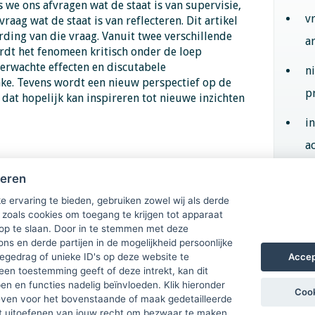
 we ons afvragen wat de staat is van supervisie,
v
aag wat de staat is van reflecteren. Dit artikel
ding van die vraag. Vanuit twee verschillende
a
ordt het fenomeen kritisch onder de loep
rwachte effecten en discutabele
n
ake. Tevens wordt een nieuw perspectief op de
p
 dat hopelijk kan inspireren tot nieuwe inzichten
i
ac
heren
Aan
e ervaring te bieden, gebruiken zowel wij als derde
 zoals cookies om toegang te krijgen tot apparaat
 op te slaan. Door in te stemmen met deze
ons en derde partijen in de mogelijkheid persoonlijke
Accep
gedrag of unieke ID's op deze website te
een toestemming geeft of deze intrekt, kan dit
n en functies nadelig beïnvloeden. Klik hieronder
Cook
ven voor het bovenstaande of maak gedetailleerde
t uitoefenen van jouw recht om bezwaar te maken