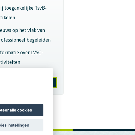
rij toegankelijke TsvB-
rtikelen
ieuws op het vlak van
rofessioneel begeleiden
nformatie over LVSC-
tiviteiten
melden nieuwsbrief
teer alle cookies
ies instellingen